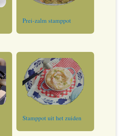
Prei-zalm stamppot
Stamppot uit het zuiden