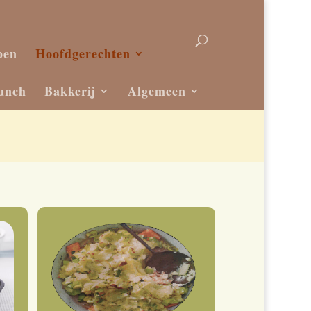
pen
Hoofdgerechten
unch
Bakkerij
Algemeen