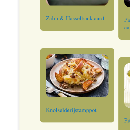
Zalm & Hasselback aard.
Pa
aa
Knolselderijstamppot
Pi