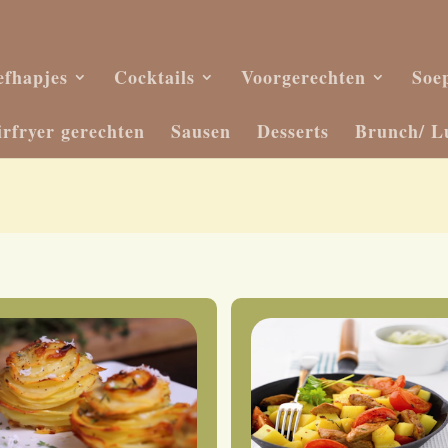
efhapjes
Cocktails
Voorgerechten
Soe
irfryer gerechten
Sausen
Desserts
Brunch/ L