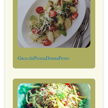
GnocchiPrimaDonnaPesto