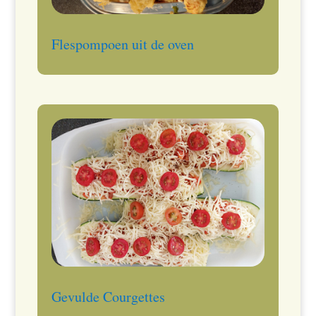
Flespompoen uit de oven
Gevulde Courgettes