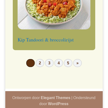
Kip Tandoori & broccolirijst
1
2
3
4
5
»
Ontworpen door
Elegant Themes
| Ondersteund
door
WordPress