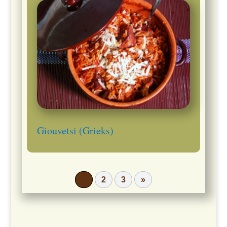
Giouvetsi (Grieks)
1
2
3
»