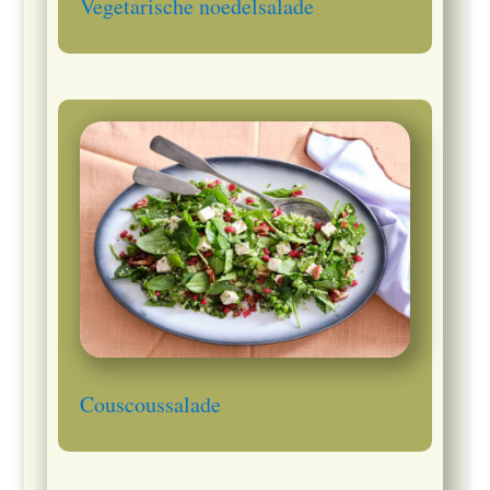
Vegetarische noedelsalade
Couscoussalade