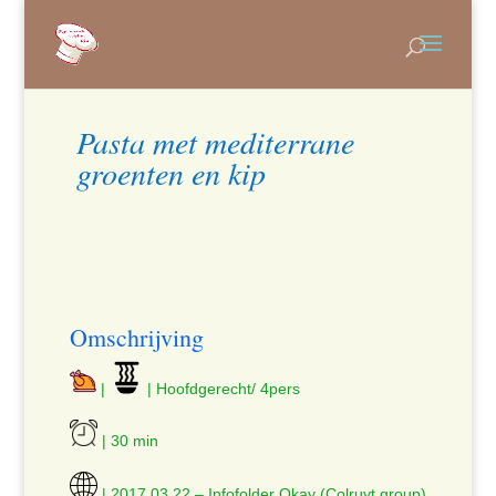
Pasta met mediterrane
groenten en kip
Omschrijving
|
| Hoofdgerecht/ 4pers
| 30 min
| 2017.03.22 – Infofolder Okay (Colruyt group)