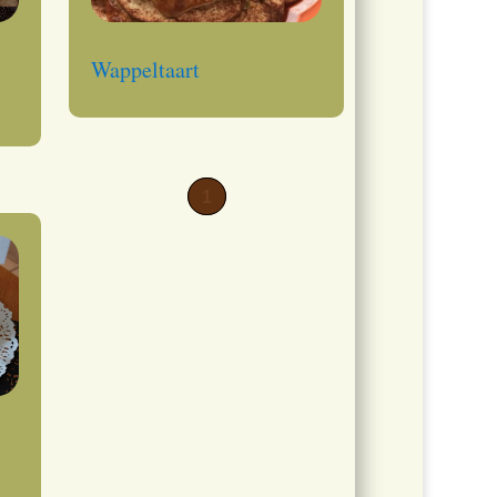
Wappeltaart
1