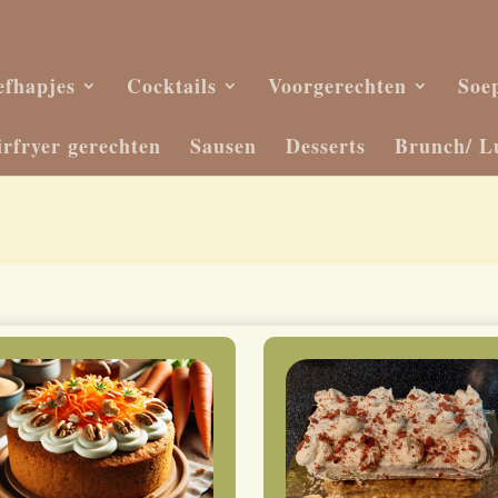
efhapjes
Cocktails
Voorgerechten
Soe
irfryer gerechten
Sausen
Desserts
Brunch/ L