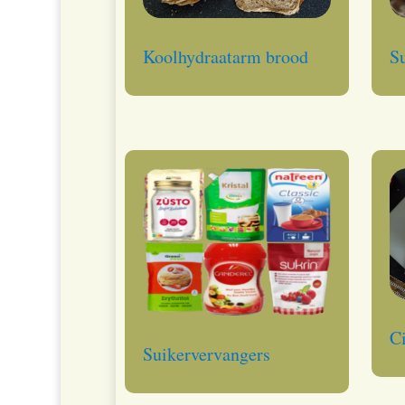
Koolhydraatarm brood
Su
Ci
Suikervervangers