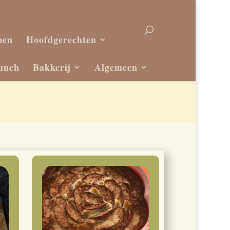
pen
Hoofdgerechten
unch
Bakkerij
Algemeen