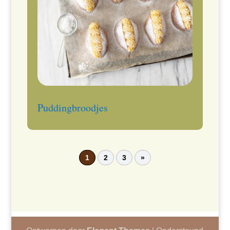
Puddingbroodjes
1
2
3
»