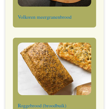
Volkoren meergranenbrood
Roggebrood (broodbuik)