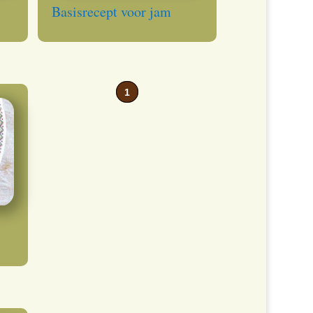
Basisrecept voor jam
1