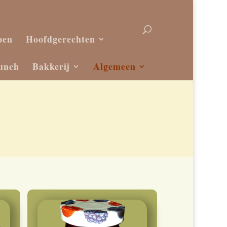
pen
Hoofdgerechten
unch
Bakkerij
Algemeen