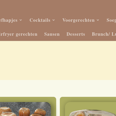
efhapjes
Cocktails
Voorgerechten
Soe
irfryer gerechten
Sausen
Desserts
Brunch/ L