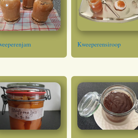
weeperenjam
Kweeperensiroop