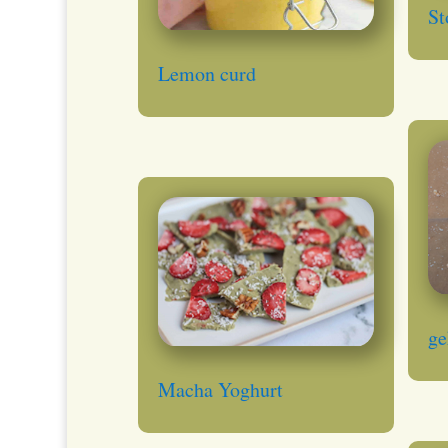
St
Lemon curd
ge
Macha Yoghurt