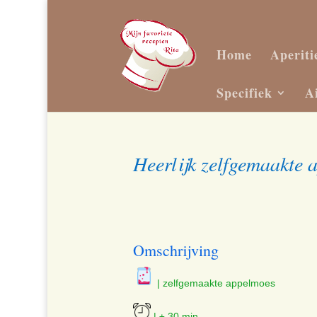
Home
Aperiti
Specifiek
A
Heerlijk zelfgemaakte a
Omschrijving
| zelfgemaakte appelmoes
| ± 30 min