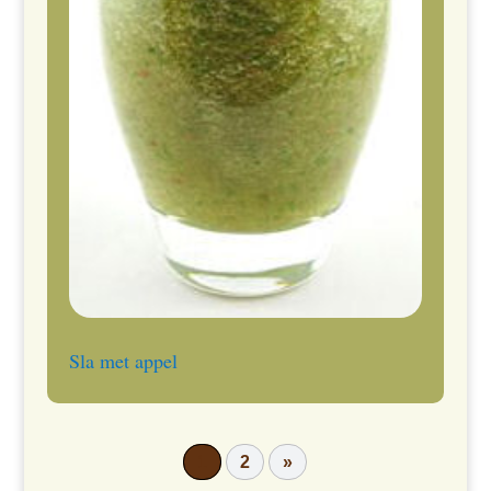
Sla met appel
1
2
»