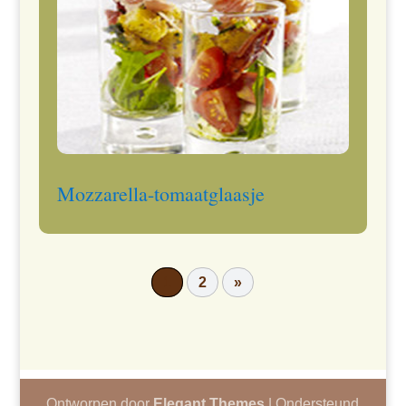
Mozzarella-tomaatglaasje
1
2
»
Ontworpen door
Elegant Themes
| Ondersteund