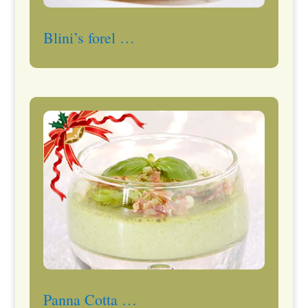
Blini’s forel …
Panna Cotta …