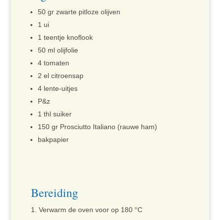
50 gr zwarte pitloze olijven
1 ui
1 teentje knoflook
50 ml olijfolie
4 tomaten
2 el citroensap
4 lente-uitjes
P&z
1 thl suiker
150 gr Prosciutto Italiano (rauwe ham)
bakpapier
Bereiding
Verwarm de oven voor op 180 °C