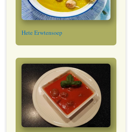
Hete Erwtensoep