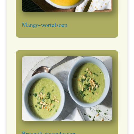
Mango-wortelsoep
Broccoli-avocadosoep