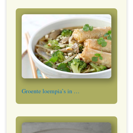
Groente loempia’s in …