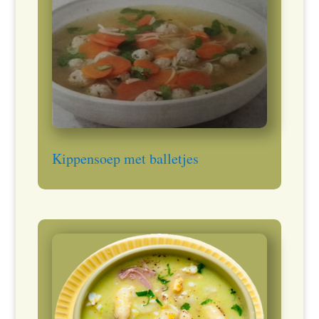
Kippensoep met balletjes