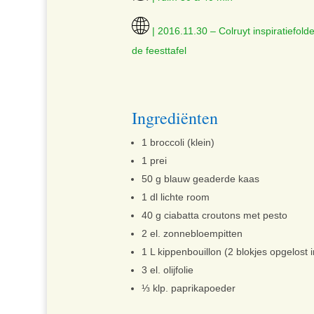
| 2016.11.30 – Colruyt inspiratiefold
de feesttafel
Ingrediënten
1 broccoli (klein)
1 prei
50 g blauw geaderde kaas
1 dl lichte room
40 g ciabatta croutons met pesto
2 el. zonnebloempitten
1 L kippenbouillon (2 blokjes opgelost 
3 el. olijfolie
⅓ klp. paprikapoeder