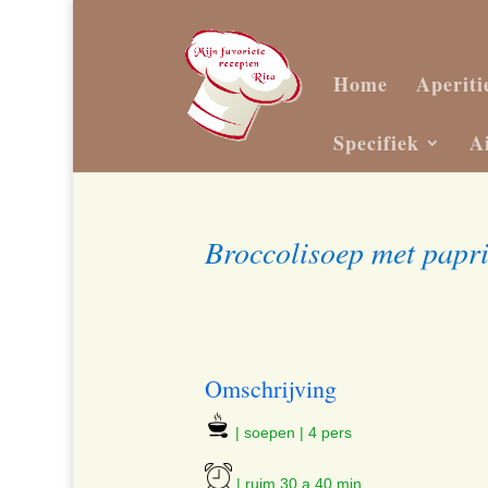
Home
Aperiti
Specifiek
A
Broccolisoep met papr
Omschrijving
| soepen | 4 pers
| ruim 30 a 40 min