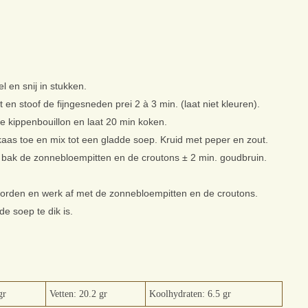
el en snij in stukken.
ot en stoof de fijngesneden prei 2 à 3 min. (laat niet kleuren).
e kippenbouillon en laat 20 min koken.
as toe en mix tot een gladde soep. Kruid met peper en zout.
 en bak de zonnebloempitten en de croutons ± 2 min. goudbruin.
borden en werk af met de zonnebloempitten en de croutons.
de soep te dik is.
gr
Vetten: 20.2 gr
Koolhydraten: 6.5 gr