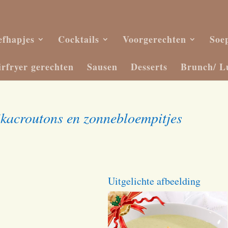
efhapjes
Cocktails
Voorgerechten
Soe
irfryer gerechten
Sausen
Desserts
Brunch/ L
ikacroutons en zonnebloempitjes
Uitgelichte afbeelding