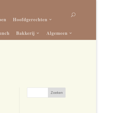
pen
Hoofdgerechten
unch
Bakkerij
Algemeen