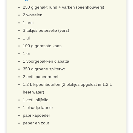
250 g gehakt rund + varken (beenhouwerij)
2 wortelen
1 prei
3 takjes peterselie (vers)
1 ui
100 g geraspte kaas
1 ei
1 voorgebakken ciabatta
350 g groene spliterwt
2 eetl. paneermeel
1.2 L kippenbouillon (2 blokjes opgelost in 1.2 L
heet water)
1 eetl. olijfolie
1 blaadje laurier
paprikapoeder
peper en zout