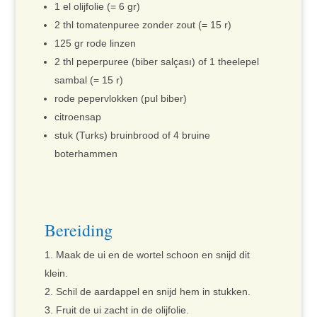
1 el olijfolie (= 6 gr)
2 thl tomatenpuree zonder zout (= 15 r)
125 gr rode linzen
2 thl peperpuree (biber salçası) of 1 theelepel
sambal (= 15 r)
rode pepervlokken (pul biber)
citroensap
stuk (Turks) bruinbrood of 4 bruine
boterhammen
Bereiding
Maak de ui en de wortel schoon en snijd dit
klein.
Schil de aardappel en snijd hem in stukken.
Fruit de ui zacht in de olijfolie.