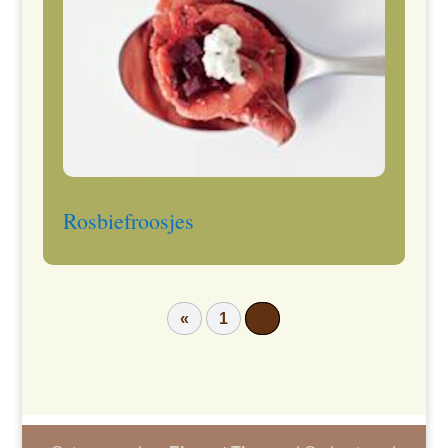
Rosbiefroosjes
«
1
2