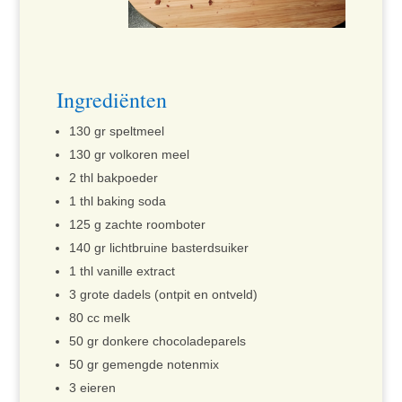
Ingrediënten
130 gr speltmeel
130 gr volkoren meel
2 thl bakpoeder
1 thl baking soda
125 g zachte roomboter
140 gr lichtbruine basterdsuiker
1 thl vanille extract
3 grote dadels (ontpit en ontveld)
80 cc melk
50 gr donkere chocoladeparels
50 gr gemengde notenmix
3 eieren