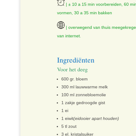
| ± 10 a 15 min voorbereiden, 60 min
vormen, 30 a 35 min bakken
| overwegend van thuis meegekrege
van internet.
Ingrediënten
Voor het deeg
600 gr. bloem
300 ml lauwwarme melk
100 ml zonnebloemolie
1 zakje gedroogde gist
1 ei
1 eiwit
(eidooier apart houden)
5 tl zout
3 el. kristalsuiker