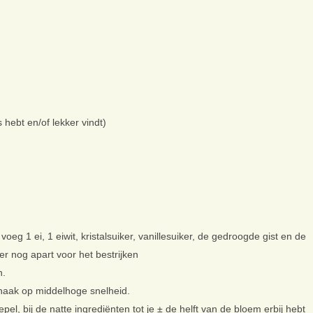
 hebt en/of lekker vindt)
eg 1 ei, 1 eiwit, kristalsuiker, vanillesuiker, de gedroogde gist en de
er nog apart voor het bestrijken
n.
haak op middelhoge snelheid.
pel, bij de natte ingrediënten tot je ± de helft van de bloem erbij hebt