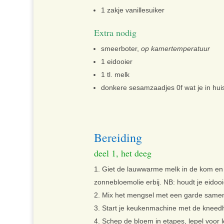
1 zakje vanillesuiker
Extra nodig
smeerboter,
op kamertemperatuur
1 eidooier
1 tl. melk
donkere sesamzaadjes 0f wat je in huis
Bereiding
deel 1, het deeg
Giet de lauwwarme melk in de kom en vo
zonnebloemolie erbij. NB: houdt je eidooi
Mix het mengsel met een garde same
Start je keukenmachine met de kneed
Schep de bloem in etapes, lepel voor le