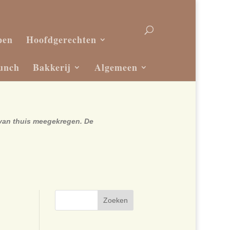
pen
Hoofdgerechten
unch
Bakkerij
Algemeen
 van thuis meegekregen. De