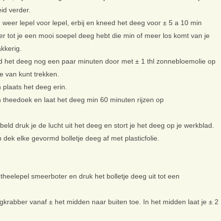
id verder.
weer lepel voor lepel, erbij en kneed het deeg voor ± 5 a 10 min
r tot je een mooi soepel deeg hebt die min of meer los komt van je
akkerig.
ed het deeg nog een paar minuten door met ± 1 thl zonnebloemolie op
je van kunt trekken.
plaats het deeg erin.
n theedoek en laat het deeg min 60 minuten rijzen op
ld druk je de lucht uit het deeg en stort je het deeg op je werkblad.
en dek elke gevormd bolletje deeg af met plasticfolie.
 theelepel smeerboter en druk het bolletje deeg uit tot een
gkrabber vanaf ± het midden naar buiten toe. In het midden laat je ± 2