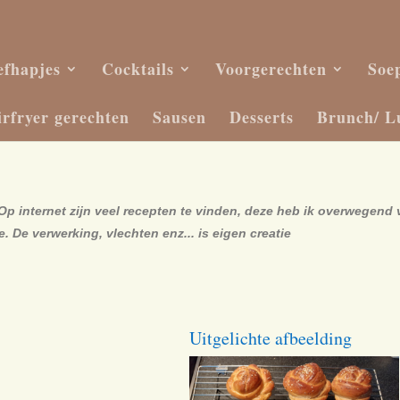
efhapjes
Cocktails
Voorgerechten
Soe
irfryer gerechten
Sausen
Desserts
Brunch/ L
Op internet zijn veel recepten te vinden, deze heb ik overwegend
e. De verwerking, vlechten enz... is eigen creatie
Uitgelichte afbeelding