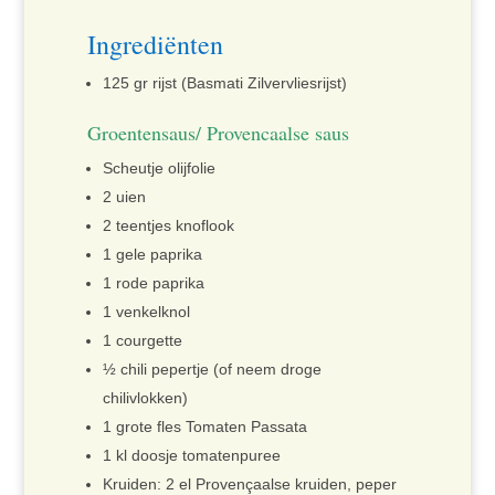
Ingrediënten
125 gr rijst (Basmati Zilvervliesrijst)
Groentensaus/ Provencaalse saus
Scheutje olijfolie
2 uien
2 teentjes knoflook
1 gele paprika
1 rode paprika
1 venkelknol
1 courgette
½ chili pepertje (of neem droge
chilivlokken)
1 grote fles Tomaten Passata
1 kl doosje tomatenpuree
Kruiden: 2 el Provençaalse kruiden, peper