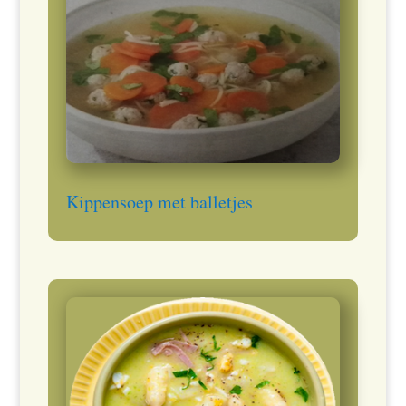
Kippensoep met balletjes