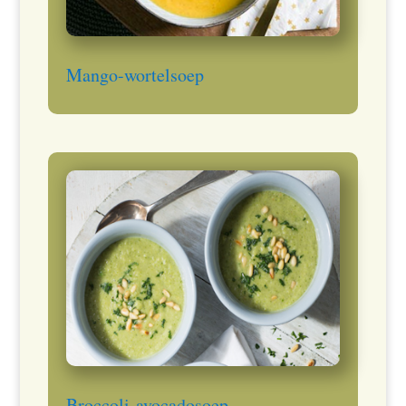
Mango-wortelsoep
Broccoli-avocadosoep