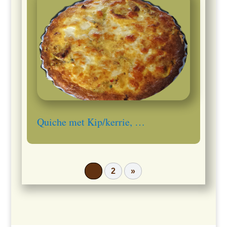
Quiche met Kip/kerrie, …
1
2
»