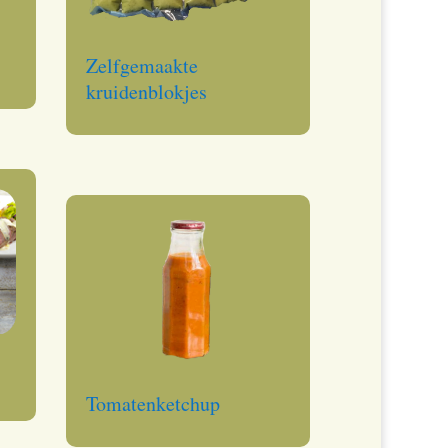
Zelfgemaakte
kruidenblokjes
Tomatenketchup