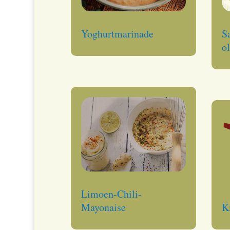
Yoghurtmarinade
S
o
Limoen-Chili-
Mayonaise
K