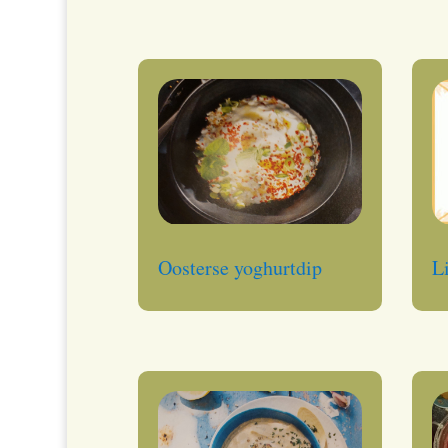
Oosterse yoghurtdip
L