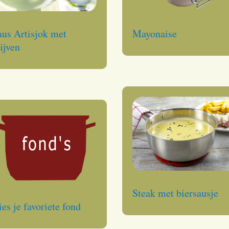
aus Artisjok met
Mayonaise
lijven
Steak met biersausje
ies je favoriete fond