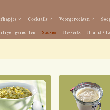
efhapjes
Cocktails
Voorgerechten
Soe
irfryer gerechten
Sausen
Desserts
Brunch/ L