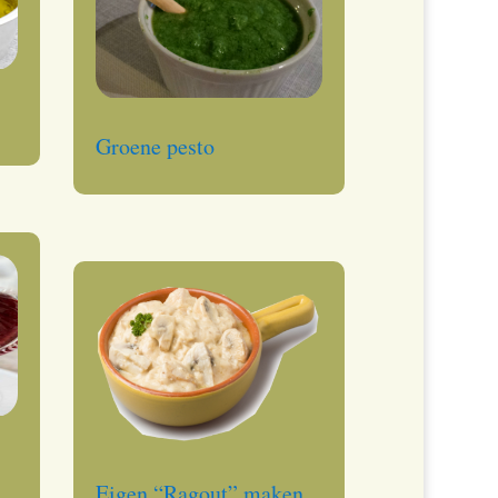
Groene pesto
Eigen “Ragout” maken