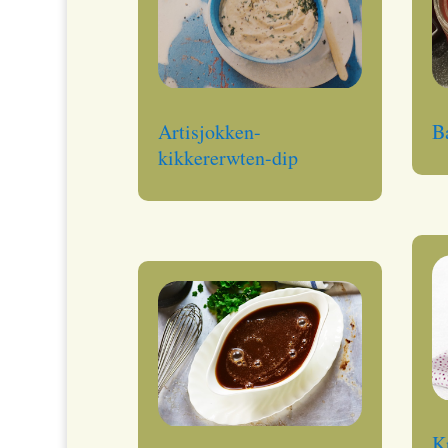
Artisjokken-
B
kikkererwten-dip
K