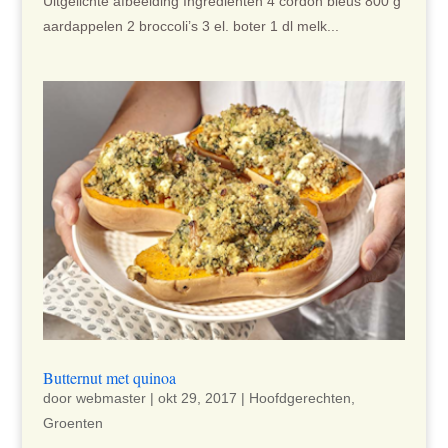
Uitgelichte afbeelding Ingrediënten 4 cordon bleus 800 g
aardappelen 2 broccoli’s 3 el. boter 1 dl melk...
Butternut met quinoa
door
webmaster
|
okt 29, 2017
|
Hoofdgerechten
,
Groenten