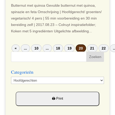
Butternut met quinoa Gevulde butternut met quinoa,
spinazie en feta Omschrijving | Hoofdgerecht/ groenten/
vegetarisch/ 4 pers | 55 min voorbereiding en 30 min
bereiding zelf | 2017.08.23 – Colruyt inspiratiefolder;
Koken met 5 ingrediënten Uitgelichte afbeelding...
«
...
10
...
18
19
20
21
22
.
Categorieën
Categorieën