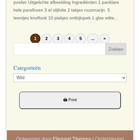
poelier Uitgelichte afbeelding Ingrediënten 1 panklare
hele parelhoen 3 el olijfolie 2 takjes rozemarijn 5
teentjes knoflook 10 plakjes ontbijtspek 1 glas witte...
1
2
3
4
5
...
»
Categorieën
Categorieën
Ontworpen door
Elegant Themes
| Ondersteund