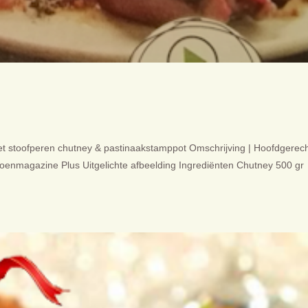
met stoofperen chutney & pastinaakstamppot Omschrijving | Hoofdgerech
eizoenmagazine Plus Uitgelichte afbeelding Ingrediënten Chutney 500 gr