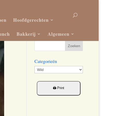
pen
Hoofdgerechten
unch
Bakkerij
Algemeen
Categorieën
Categorieën