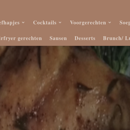
efhapjes
Cocktails
Voorgerechten
Soe
irfryer gerechten
Sausen
Desserts
Brunch/ L