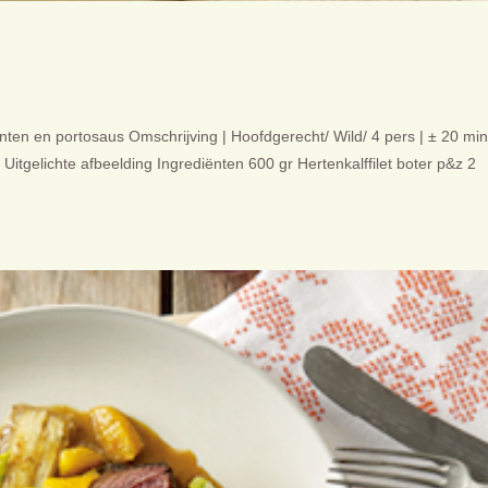
enten en portosaus Omschrijving | Hoofdgerecht/ Wild/ 4 pers | ± 20 min
itgelichte afbeelding Ingrediënten 600 gr Hertenkalffilet boter p&z 2