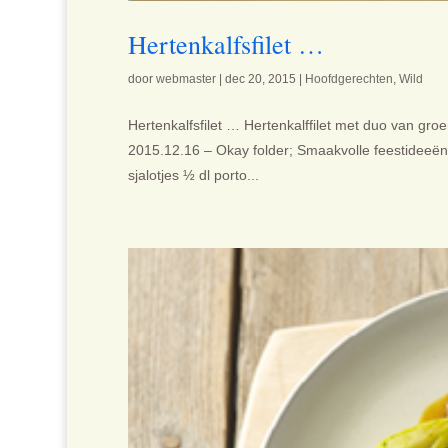
Hertenkalfsfilet …
door
webmaster
|
dec 20, 2015
|
Hoofdgerechten
,
Wild
Hertenkalfsfilet … Hertenkalffilet met duo van gro
2015.12.16 – Okay folder; Smaakvolle feestideeën U
sjalotjes ½ dl porto...