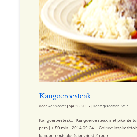
Kangoeroesteak …
door
webmaster
|
apr 23, 2015
|
Hoofdgerechten
,
Wild
Kangoeroesteak... Kangoeroesteak met pikante tom
pers | ± 50 min | 2014.09.24 – Colruyt inspiratief
kangoeroesteaks (diepvries) 2 rode...