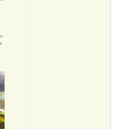
er
se