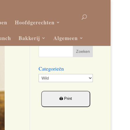
pen
Hoofdgerechten
unch
Bakkerij
Algemeen
Categorieën
Categorieën