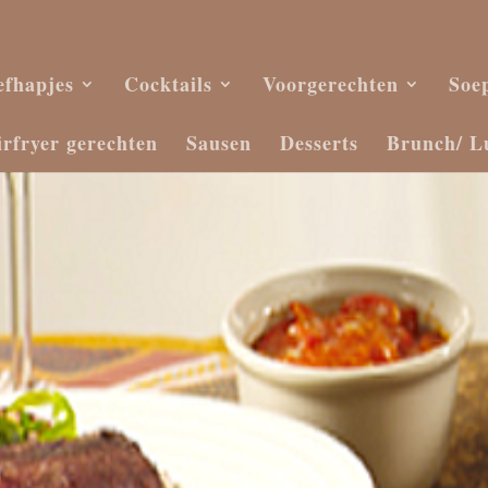
efhapjes
Cocktails
Voorgerechten
Soe
irfryer gerechten
Sausen
Desserts
Brunch/ L