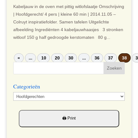
Kabeljauw in de oven met pittig witlofslaatje Omschrijving
| Hoofdgerecht/ 4 pers | kleine 60 min | 2014.11.05 –
Colruyt inspiratiefolder. Samen tafelen Uitgelichte
afbeelding Ingrediënten 4 kabeljauwhaasjes 3 stronken
witloof 150 g half gedroogde kerstomaten 80 g...
«
...
10
20
30
...
36
37
38
Categorieën
Categorieën