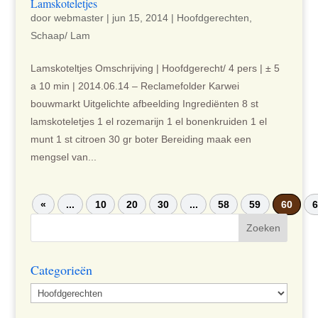
Lamskoteletjes
door
webmaster
|
jun 15, 2014
|
Hoofdgerechten
,
Schaap/ Lam
Lamskoteltjes Omschrijving | Hoofdgerecht/ 4 pers | ± 5
a 10 min | 2014.06.14 – Reclamefolder Karwei
bouwmarkt Uitgelichte afbeelding Ingrediënten 8 st
lamskoteletjes 1 el rozemarijn 1 el bonenkruiden 1 el
munt 1 st citroen 30 gr boter Bereiding maak een
mengsel van...
«
...
10
20
30
...
58
59
60
Categorieën
Categorieën