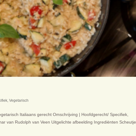
ifiek
,
Vegetarisch
etarisch Italiaans gerecht Omschrijving | Hoofdgerecht/ Specifiek,
binar van Rudolph van Veen Uitgelichte afbeelding Ingrediënten Scheutje