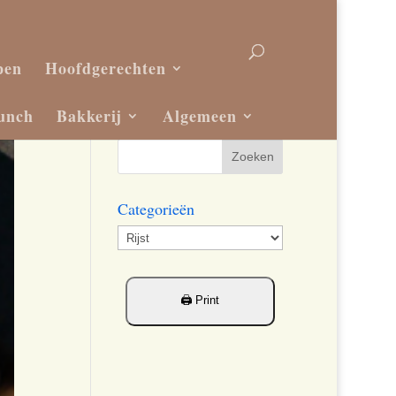
pen
Hoofdgerechten
unch
Bakkerij
Algemeen
Categorieën
Categorieën