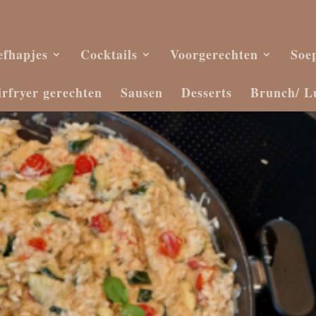
efhapjes
Cocktails
Voorgerechten
Soe
irfryer gerechten
Sausen
Desserts
Brunch/ L