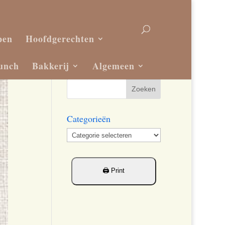
pen
Hoofdgerechten
unch
Bakkerij
Algemeen
Categorieën
Categorieën