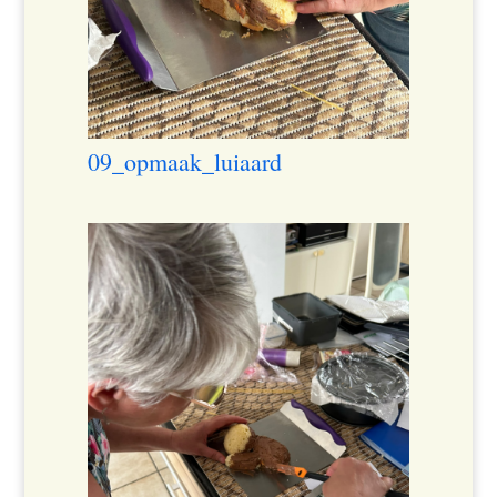
09_opmaak_luiaard