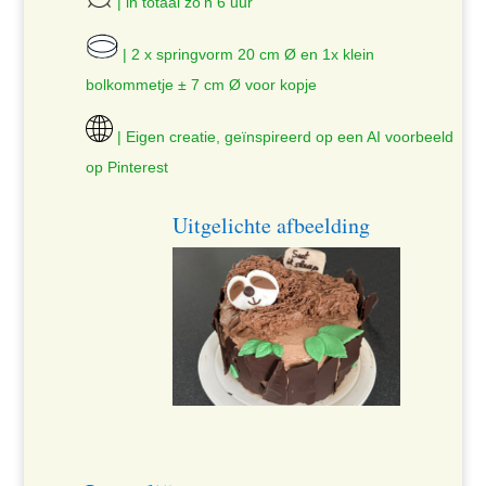
| in totaal zo’n 6 uur
| 2 x springvorm 20 cm Ø en 1x klein
bolkommetje ± 7 cm Ø voor kopje
| Eigen creatie, geïnspireerd op een AI voorbeeld
op Pinterest
Uitgelichte afbeelding