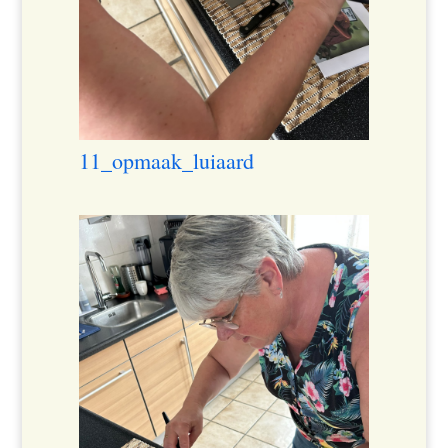
11_opmaak_luiaard