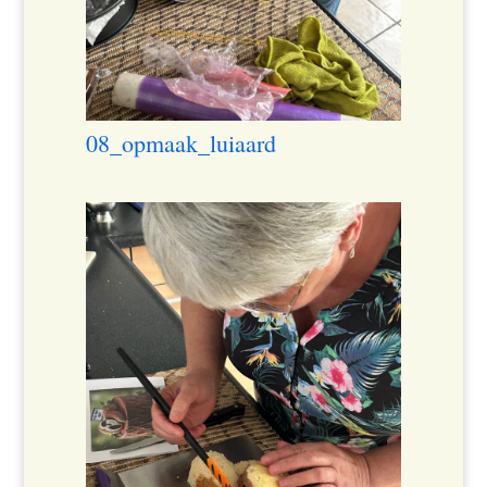
08_opmaak_luiaard