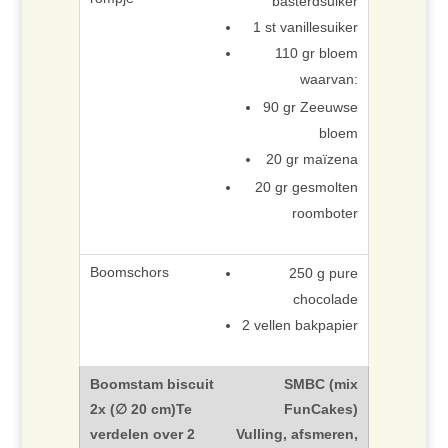
basterdsuiker
1 st vanillesuiker
110 gr bloem
waarvan:
90 gr Zeeuwse
bloem
20 gr maïzena
20 gr gesmolten
roomboter
250 g pure
chocolade
2 vellen bakpapier
SMBC (mix
FunCakes)
Vulling, afsmeren,