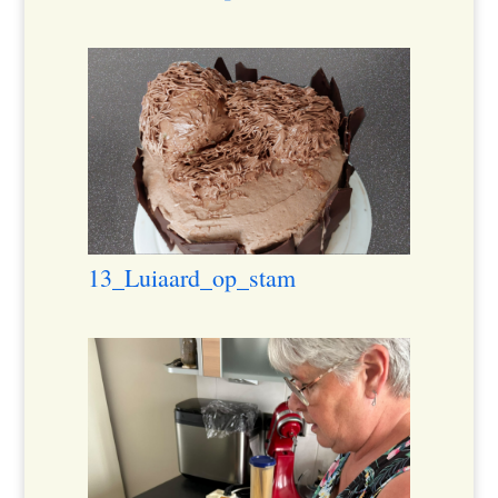
13_Luiaard_op_stam