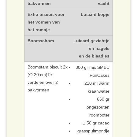
vacht
Luiaard kopje
Luiaard gezichtje
en nagels
en de blaadjes
300 gr mix SMBC
FunCakes
210 ml warm
kraanwater
660 gr
ongezouten
roomboter
± 50 gr cacao
grasspuitmondje