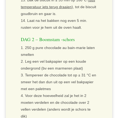
Bak de biscuit in ± 35 min op 160°C (
dus
temperatuur iets terug draaien
), tot de biscuit
goudbruin en gaar is.
Laat na het bakken nog even 5 min.
rusten voor je hem uit de oven haalt.
DAG 2 – Boomstam -schors
250 g pure chocolade au bain-marie laten
smelten
Leg een vel bakpapier op een koude
ondergrond (bv een marmeren plaat)
Tempereer de chocolade tot op ± 31 °C en
smeer het dan dun uit op een vel bakpapier
met een paletmes
Voor deze hoeveelheid zal je het in 2
moeten verdelen en de chocolade over 2
vellen verdelen (anders wordt je schors te
dik)