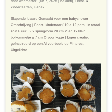
door
webmaster
|
jun 7, 2026
|
Bakkerij
,
Feest- &
kindertaarten
,
Gebak
Slapende luiaard Gemaakt voor een babyshower
Omschrijving | Feest- kindertaart/ 10 a 12 pers | in totaal
zo’n 6 uur | 2 x springvorm 20 cm Ø en 1x klein
bolkommetje ± 7 cm Ø voor kopje | Eigen creatie,
geïnspireerd op een AI voorbeeld op Pinterest
Uitgelichte...