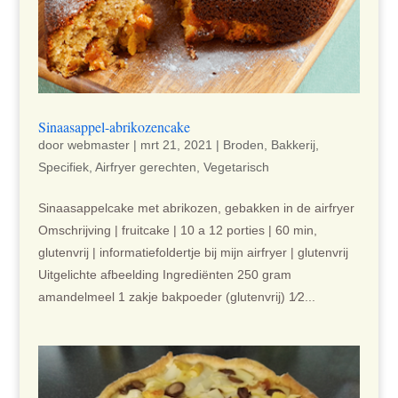
Sinaasappel-abrikozencake
door
webmaster
|
mrt 21, 2021
|
Broden
,
Bakkerij
,
Specifiek
,
Airfryer gerechten
,
Vegetarisch
Sinaasappelcake met abrikozen, gebakken in de airfryer
Omschrijving | fruitcake | 10 a 12 porties | 60 min,
glutenvrij | informatiefoldertje bij mijn airfryer | glutenvrij
Uitgelichte afbeelding Ingrediënten 250 gram
amandelmeel 1 zakje bakpoeder (glutenvrij) 1⁄2...