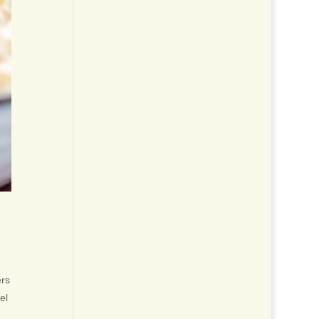
ers
el