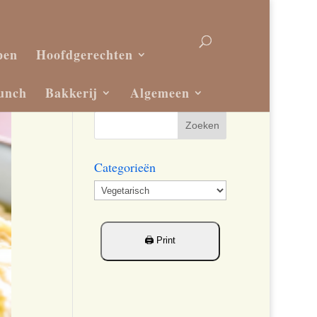
pen
Hoofdgerechten
unch
Bakkerij
Algemeen
Categorieën
Categorieën