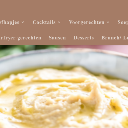
efhapjes
Cocktails
Voorgerechten
Soe
irfryer gerechten
Sausen
Desserts
Brunch/ L