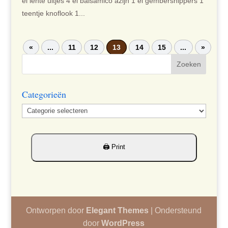
el lente uitjes 4 el balsamico azijn 1 el gembersnippers 1
teentje knoflook 1...
«
...
11
12
13
14
15
...
»
Categorieën
Categorieën
Ontworpen door
Elegant Themes
| Ondersteund
door
WordPress