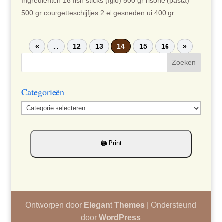
Ingrediënten 16 fish sticks (Iglo) 500 gr risone (pasta)
500 gr courgetteschijfjes 2 el gesneden ui 400 gr...
«
...
12
13
14
15
16
»
Categorieën
Categorieën
Ontworpen door
Elegant Themes
| Ondersteund
door
WordPress