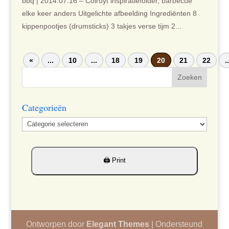
bbq | 2014.07.16 – Colruyt inspiratiefolder, barbecue
elke keer anders Uitgelichte afbeelding Ingrediënten 8
kippenpootjes (drumsticks) 3 takjes verse tijm 2...
«
...
10
...
18
19
20
21
22
.
Categorieën
Categorieën
Ontworpen door
Elegant Themes
| Ondersteund