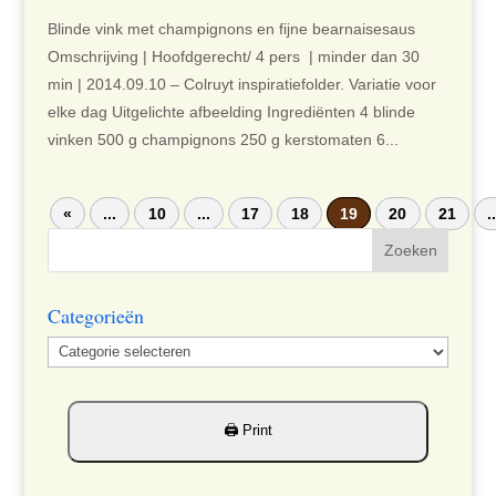
Blinde vink met champignons en fijne bearnaisesaus
Omschrijving | Hoofdgerecht/ 4 pers | minder dan 30
min | 2014.09.10 – Colruyt inspiratiefolder. Variatie voor
elke dag Uitgelichte afbeelding Ingrediënten 4 blinde
vinken 500 g champignons 250 g kerstomaten 6...
«
...
10
...
17
18
19
20
21
.
Categorieën
Categorieën