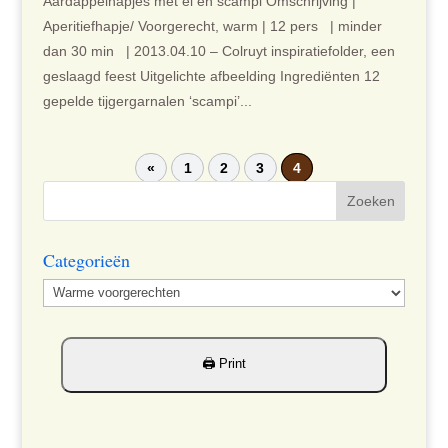
Aardappelhapjes met ei en scampi Omschrijving |
Aperitiefhapje/ Voorgerecht, warm | 12 pers | minder
dan 30 min | 2013.04.10 – Colruyt inspiratiefolder, een
geslaagd feest Uitgelichte afbeelding Ingrediënten 12
gepelde tijgergarnalen ‘scampi’...
«
1
2
3
4
Categorieën
Categorieën