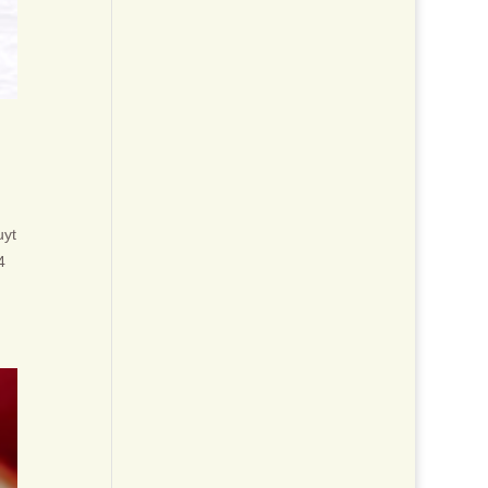
uyt
4