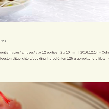
t vis
eritiefhapjes/ amuses/ via/ 12 porties | 2 x 10 min | 2016.12.14 – Colr
sfeesten Uitgelichte afbeelding Ingrediënten 125 g gerookte forelfilets 