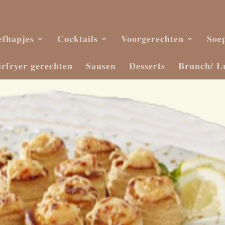
efhapjes
Cocktails
Voorgerechten
Soe
irfryer gerechten
Sausen
Desserts
Brunch/ L