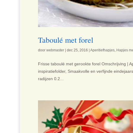
Taboulé met forel
door
webmaster
|
dec 25, 2016
|
Aperitiefhapjes
,
Hapjes me
Frisse taboulé met gerookte forel Omschrijving | Ap
inspiratiefolder, Smaakvolle en verfijnde eindejaar
radijzen 0.2...