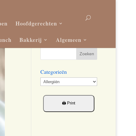
pen
Hoofdgerechten
unch
Bakkerij
Algemeen
Categorieën
Categorieën