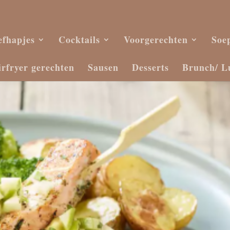
efhapjes
Cocktails
Voorgerechten
Soe
irfryer gerechten
Sausen
Desserts
Brunch/ L