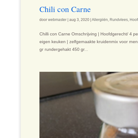
Chili con Carne
door
webmaster
|
aug 3, 2020
|
Allergiiën
,
Rundvlees
,
Hoof
Chilli con Carne Omschrijving | Hoofdgerecht/ 4 p
eigen keuken | zelfgemaakte kruidenmix voor mensen
gr rundergehakt 450 gr...