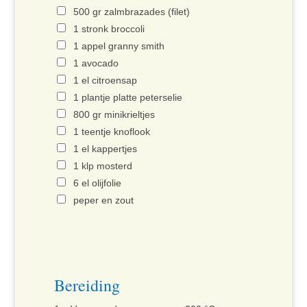
500 gr zalmbrazades (filet)
1 stronk broccoli
1
appel granny smith
1
avocado
1 el
citroensap
1 plantje
platte peterselie
800 gr
minikrieltjes
1 teentje knof
look
1 el
kappertjes
1 klp
mosterd
6 el
olijfolie
peper en zout
Bereiding