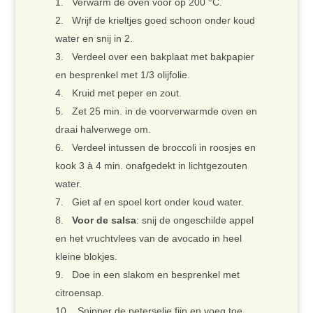
Verwarm de oven voor op 200 °C.
Wrijf de krieltjes goed schoon onder koud
water en snij in 2.
Verdeel over een bakplaat met bakpapier
en besprenkel met 1/3 olijfolie.
Kruid met peper en zout.
Zet 25 min. in de voorverwarmde oven en
draai halverwege om.
Verdeel intussen de broccoli in roosjes en
kook 3 à 4 min. onafgedekt in lichtgezouten
water.
Giet af en spoel kort onder koud water.
Voor de salsa
: snij de ongeschilde appel
en het vruchtvlees van de avocado in heel
kleine blokjes.
Doe in een slakom en besprenkel met
citroensap.
Snipper de peterselie fijn en voeg toe