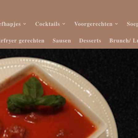
efhapjes
Cocktails
Voorgerechten
Soe
irfryer gerechten
Sausen
Desserts
Brunch/ L