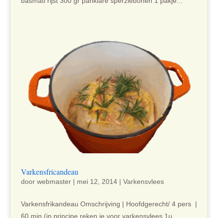
basmati rijst 300 gr panklare sperziebonen 1 pakje...
Varkensfricandeau
door
webmaster
|
mei 12, 2014
|
Varkensvlees
Varkensfrikandeau Omschrijving | Hoofdgerecht/ 4 pers |
60 min (in principe reken je voor varkensvlees 1u