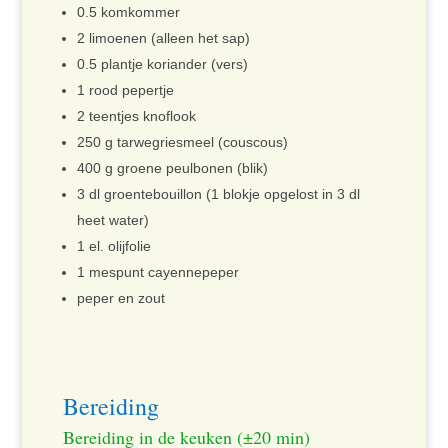
0.5 komkommer
2 limoenen (alleen het sap)
0.5 plantje koriander (vers)
1 rood pepertje
2 teentjes knoflook
250 g tarwegriesmeel (couscous)
400 g groene peulbonen (blik)
3 dl groentebouillon (1 blokje opgelost in 3 dl
heet water)
1 el. olijfolie
1 mespunt cayennepeper
peper en zout
Bereiding
Bereiding in de keuken (±20 min)