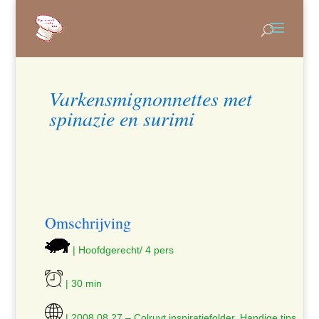
Varkensmignonnettes met
spinazie en surimi
Omschrijving
| Hoofdgerecht/ 4 pers
| 30 min
| 2008.08.27 – Colruyt inspiratiefolder, Handige tips