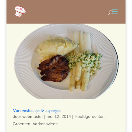
Varkenshaasje & asperges
door
webmaster
|
mei 12, 2014
|
Hoofdgerechten
,
Groenten
,
Varkensvlees