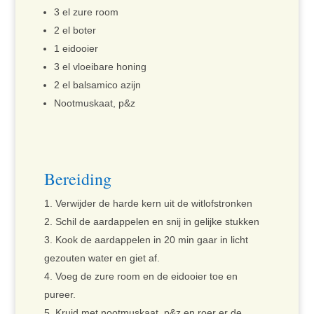
3 el zure room
2 el boter
1 eidooier
3 el vloeibare honing
2 el balsamico azijn
Nootmuskaat, p&z
Bereiding
Verwijder de harde kern uit de witlofstronken
Schil de aardappelen en snij in gelijke stukken
Kook de aardappelen in 20 min gaar in licht
gezouten water en giet af.
Voeg de zure room en de eidooier toe en
pureer.
Kruid met nootmuskaat, p&z en roer er de