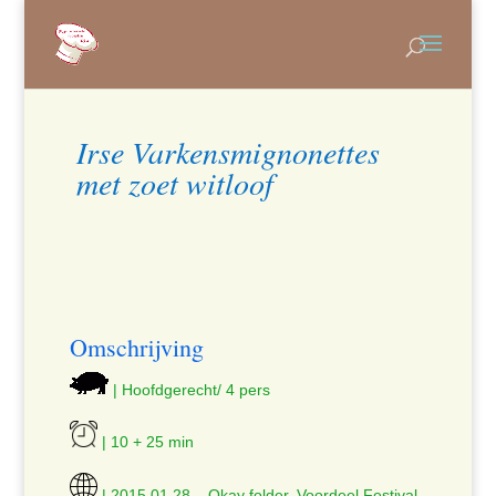
Irse Varkensmignonettes
met zoet witloof
Omschrijving
| Hoofdgerecht/ 4 pers
| 10 + 25 min
| 2015.01.28 – Okay folder, Voordeel Festival