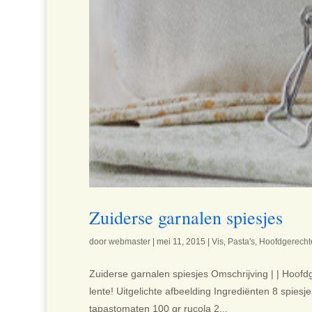
Zuiderse garnalen spiesjes
door
webmaster
|
mei 11, 2015
|
Vis
,
Pasta's
,
Hoofdgerecht
Zuiderse garnalen spiesjes Omschrijving | | Hoofd
lente! Uitgelichte afbeelding Ingrediënten 8 spie
tapastomaten 100 gr rucola 2...