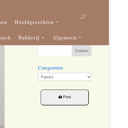
pen
Hoofdgerechten
unch
Bakkerij
Algemeen
Categorieën
Categorieën