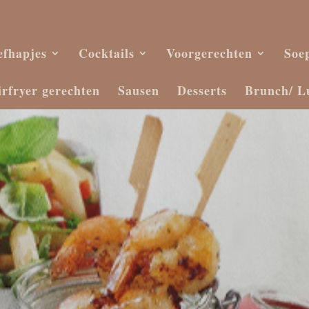
efhapjes
Cocktails
Voorgerechten
Soe
irfryer gerechten
Sausen
Desserts
Brunch/ L