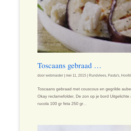
Toscaans gebraad …
door
webmaster
|
mei 11, 2015
|
Rundvlees
,
Pasta's
,
Hoofd
Toscaans gebraad met couscous en gegrilde auber
Okay reclamefolder, De zon op je bord Uitgelicht
rucola 100 gr feta 250 gr...