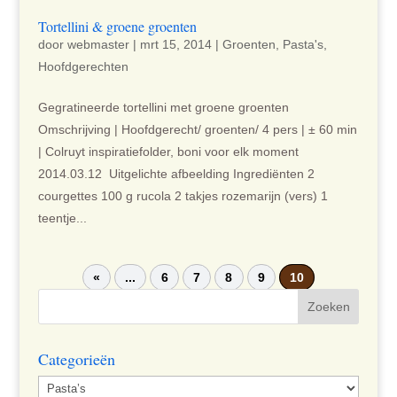
Tortellini & groene groenten
door
webmaster
|
mrt 15, 2014
|
Groenten
,
Pasta's
,
Hoofdgerechten
Gegratineerde tortellini met groene groenten
Omschrijving | Hoofdgerecht/ groenten/ 4 pers | ± 60 min
| Colruyt inspiratiefolder, boni voor elk moment
2014.03.12 Uitgelichte afbeelding Ingrediënten 2
courgettes 100 g rucola 2 takjes rozemarijn (vers) 1
teentje...
«
...
6
7
8
9
10
Categorieën
Categorieën